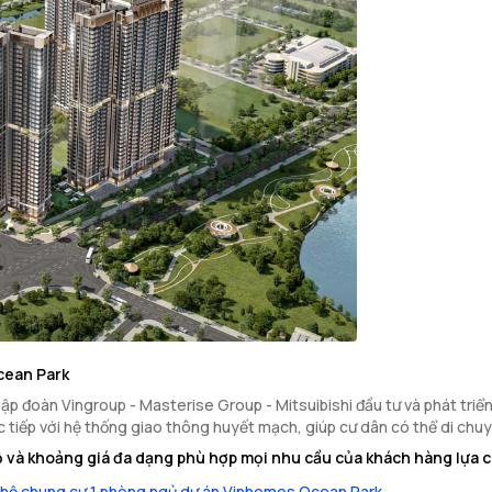
cean Park
p đoàn Vingroup - Masterise Group - Mitsuibishi đầu tư và phát triển
rực tiếp với hệ thống giao thông huyết mạch, giúp cư dân có thể di chu
 và khoảng giá đa dạng phù hợp mọi nhu cầu của khách hàng lựa 
hộ chung cư 1 phòng ngủ dự án Vinhomes Ocean Park