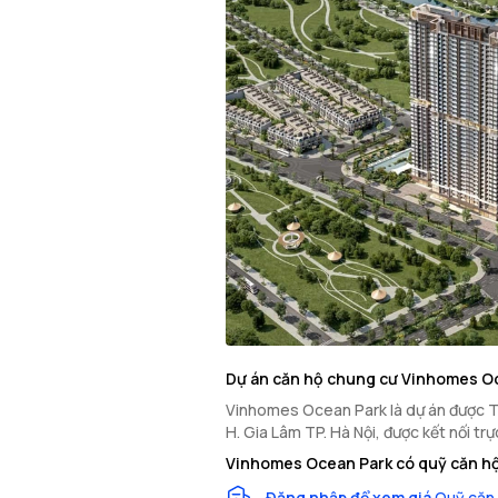
Dự án căn hộ chung cư Vinhomes O
Vinhomes Ocean Park là dự án được Tậ
H. Gia Lâm TP. Hà Nội, được kết nối t
Vinhomes Ocean Park có quỹ căn hộ
Đăng nhập để xem giá
Quỹ căn 