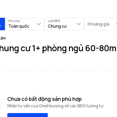
Khu Vực
Loại BĐS
Khoảng giá
Toàn quốc
Chung cư
Lâm
hung cư 1+ phòng ngủ 60-80m²
Chưa có bất động sản phù hợp
Nhận tư vấn của OneHousing về các BĐS tương tự