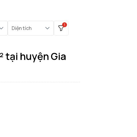
1
Diện tích
 tại huyện Gia