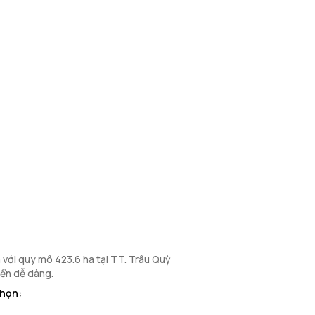
 với quy mô 423.6 ha tại TT. Trâu Quỳ
yển dễ dàng.
chọn: