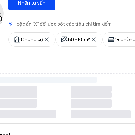
Nhận tư vấn
Hoặc ấn “X” để lược bớt các tiêu chí tìm kiếm
Chung cư
60 - 80m²
1+ phòn
ined