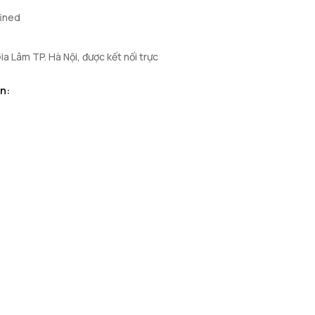
fined
ia Lâm TP. Hà Nội, được kết nối trực
n: