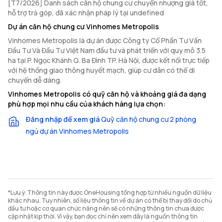
[T7/2026] Danh sách căn hộ chung cư chuyển nhượng giá tốt,
hỗ trợ trả góp, đã xác nhận pháp lý tại undefined
Dự án căn hộ chung cư Vinhomes Metropolis
Vinhomes Metropolis là dự án được Công ty Cổ Phần Tư Vấn
Đầu Tư Và Đầu Tư Việt Nam đầu tư và phát triển với quy mô 3.5
ha tại P. Ngọc Khánh Q. Ba Đình TP. Hà Nội, được kết nối trực tiếp
với hệ thống giao thông huyết mạch, giúp cư dân có thể di
chuyển dễ dàng.
Vinhomes Metropolis có quỹ căn hộ và khoảng giá đa dạng
phù hợp mọi nhu cầu của khách hàng lựa chọn:
Đăng nhập để xem giá
Quỹ căn hộ chung cư 2 phòng
ngủ dự án Vinhomes Metropolis
*Lưu ý: Thông tin này được OneHousing tổng hợp từ nhiều nguồn dữ liệu
khác nhau. Tuy nhiên, số liệu thông tin về dự án có thể bị thay đổi do chủ
đầu tư hoặc cơ quan chức năng nên sẽ có những thông tin chưa được
cập nhật kịp thời. Vì vậy, bạn đọc chỉ nên xem đây là nguồn thông tin