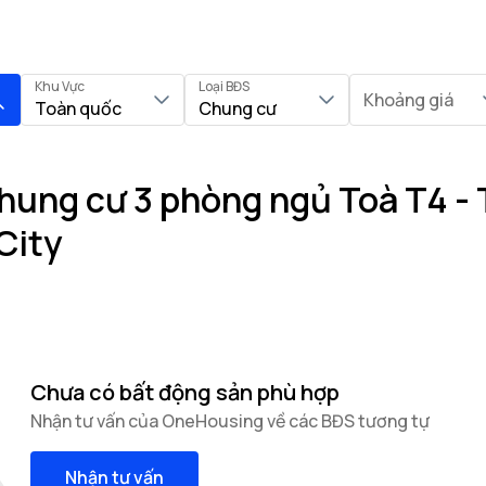
Khu Vực
Loại BĐS
Khoảng giá
Toàn quốc
Chung cư
hung cư 3 phòng ngủ Toà T4 - 
City
Chưa có bất động sản phù hợp
Nhận tư vấn của OneHousing về các BĐS tương tự
Nhận tư vấn