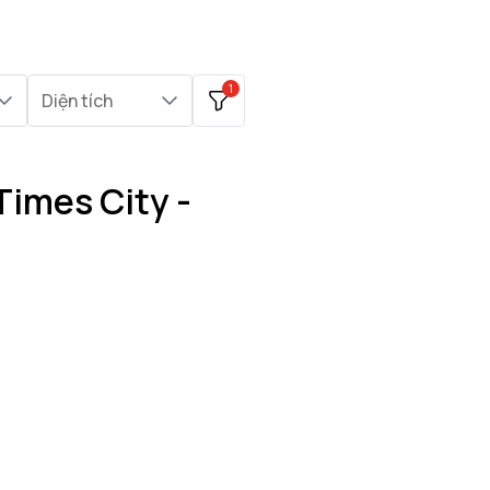
1
Diện tích
Times City -