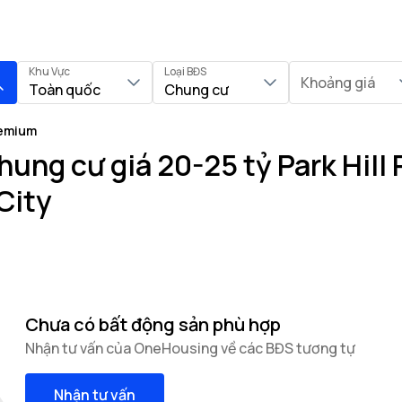
Khu Vực
Loại BĐS
Khoảng giá
Toàn quốc
Chung cư
remium
ung cư giá 20-25 tỷ Park Hill
City
Chưa có bất động sản phù hợp
Nhận tư vấn của OneHousing về các BĐS tương tự
Nhận tư vấn