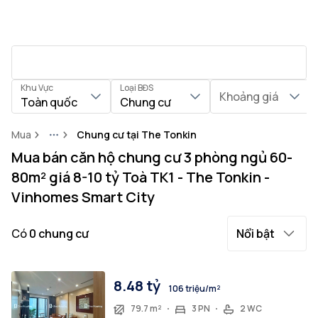
Khu Vực
Loại BĐS
Khoảng giá
Toàn quốc
Chung cư
Mua
Chung cư tại The Tonkin
More
Mua bán căn hộ chung cư 3 phòng ngủ 60-
80m² giá 8-10 tỷ Toà TK1 - The Tonkin -
Vinhomes Smart City
Có
0
chung cư
Nổi bật
8.48 tỷ
106 triệu/m²
79.7 m²
3 PN
2 WC