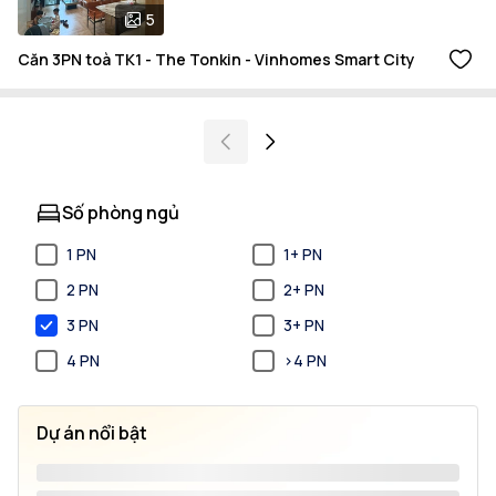
5
Căn 3PN toà TK1 - The Tonkin - Vinhomes Smart City
Số phòng ngủ
1 PN
1+ PN
2 PN
2+ PN
3 PN
3+ PN
4 PN
>4 PN
Dự án nổi bật