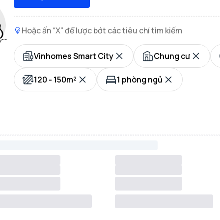
Hoặc ấn “X” để lược bớt các tiêu chí tìm kiếm
Vinhomes Smart City
Chung cư
120 - 150m²
1 phòng ngủ