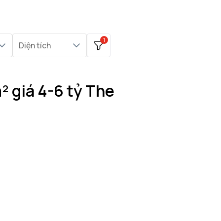
1
Diện tích
 giá 4-6 tỷ The