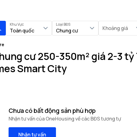
Khu Vực
Loại BĐS
Khoảng giá
Toàn quốc
Chung cư
re
hung cư 250-350m² giá 2-3 tỷ 
mes Smart City
Chưa có bất động sản phù hợp
Nhận tư vấn của OneHousing về các BĐS tương tự
Nhận tư vấn