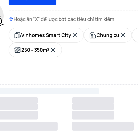
Hoặc ấn “X” để lược bớt các tiêu chí tìm kiếm
Vinhomes Smart City
Chung cư
250 - 350m²