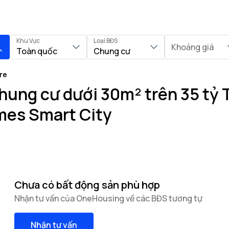
Khu Vực
Loại BĐS
Khoảng giá
Toàn quốc
Chung cư
re
hung cư dưới 30m² trên 35 tỷ 
mes Smart City
Chưa có bất động sản phù hợp
Nhận tư vấn của OneHousing về các BĐS tương tự
Nhận tư vấn