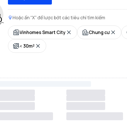
Hoặc ấn “X” để lược bớt các tiêu chí tìm kiếm
Vinhomes Smart City
Chung cư
< 30m²