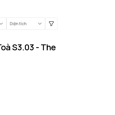
Diện tích
Toà S3.03 - The