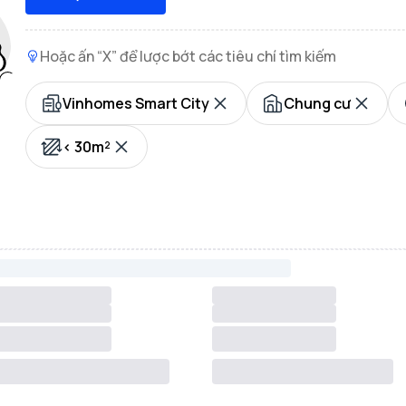
Hoặc ấn “X” để lược bớt các tiêu chí tìm kiếm
Vinhomes Smart City
Chung cư
< 30m²