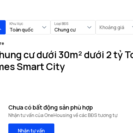
Khu Vực
Loại BĐS
Khoảng giá
Toàn quốc
Chung cư
re
hung cư dưới 30m² dưới 2 tỷ T
mes Smart City
Chưa có bất động sản phù hợp
Nhận tư vấn của OneHousing về các BĐS tương tự
Nhận tư vấn