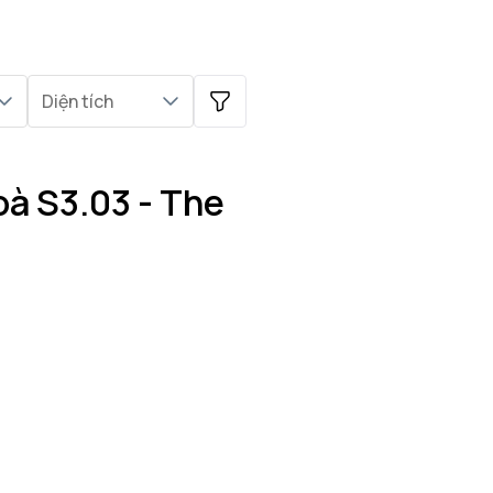
Diện tích
oà S3.03 - The