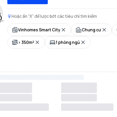
Hoặc ấn “X” để lược bớt các tiêu chí tìm kiếm
Vinhomes Smart City
Chung cư
> 350m²
1 phòng ngủ