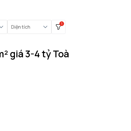
1
Diện tích
² giá 3-4 tỷ Toà