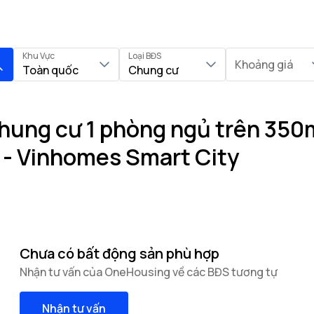
Khu Vực
Loại BĐS
Khoảng giá
Toàn quốc
Chung cư
hung cư 1 phòng ngủ trên 350m
 - Vinhomes Smart City
Chưa có bất động sản phù hợp
Nhận tư vấn của OneHousing về các BĐS tương tự
Nhận tư vấn