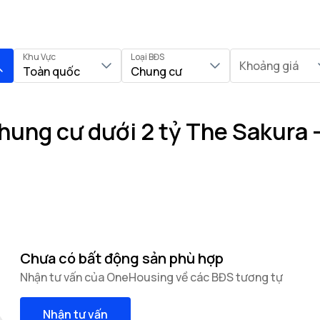
Khu Vực
Loại BĐS
Khoảng giá
Toàn quốc
Chung cư
hung cư dưới 2 tỷ The Sakura
Chưa có bất động sản phù hợp
Nhận tư vấn của OneHousing về các BĐS tương tự
Nhận tư vấn