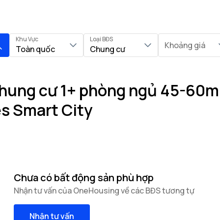
Khu Vực
Loại BĐS
Khoảng giá
Toàn quốc
Chung cư
hung cư 1+ phòng ngủ 45-60m²
s Smart City
Chưa có bất động sản phù hợp
Nhận tư vấn của OneHousing về các BĐS tương tự
Nhận tư vấn