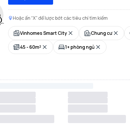
Hoặc ấn “X” để lược bớt các tiêu chí tìm kiếm
Vinhomes Smart City
Chung cư
45 - 60m²
1+ phòng ngủ