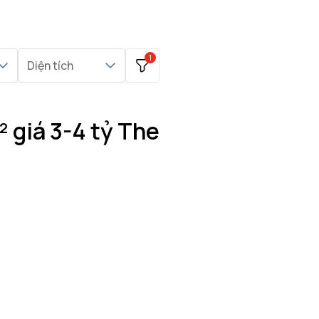
1
Diện tích
 giá 3-4 tỷ The