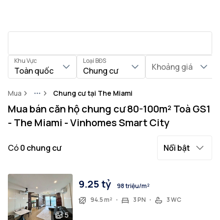
Khu Vực
Loại BĐS
Khoảng giá
Toàn quốc
Chung cư
Mua
Chung cư tại The Miami
More
Mua bán căn hộ chung cư 80-100m² Toà GS1
- The Miami - Vinhomes Smart City
Có
0
chung cư
Nổi bật
9.25 tỷ
98 triệu/m²
94.5 m²
3 PN
3 WC
5