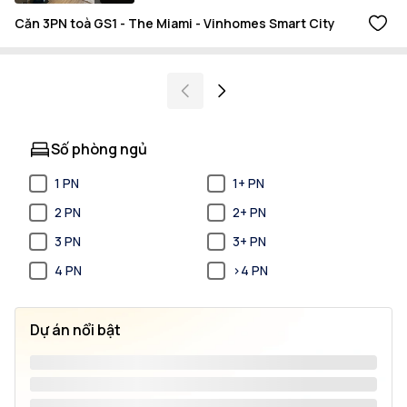
Căn 3PN toà GS1 - The Miami - Vinhomes Smart City
Số phòng ngủ
1 PN
1+ PN
2 PN
2+ PN
3 PN
3+ PN
4 PN
>4 PN
Dự án nổi bật