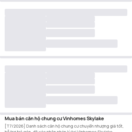
Mua bán căn hộ chung cư Vinhomes Skylake
[T7/2026] Danh sách căn hộ chung cư chuyển nhượng giá tốt,
hỗ trợ trả góp, đã xác nhận pháp lý tại Vinhomes Skylake