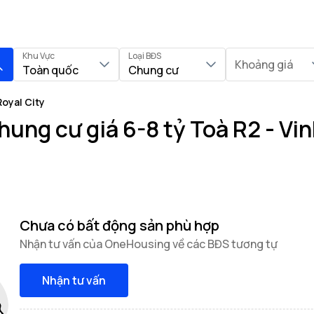
Khu Vực
Loại BĐS
Khoảng giá
Toàn quốc
Chung cư
oyal City
ung cư giá 6-8 tỷ Toà R2 - Vi
Chưa có bất động sản phù hợp
Nhận tư vấn của OneHousing về các BĐS tương tự
Nhận tư vấn