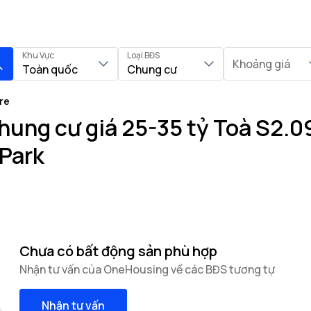
Khu Vực
Loại BĐS
Khoảng giá
Toàn quốc
Chung cư
re
ung cư giá 25-35 tỷ Toà S2.09
Park
Chưa có bất động sản phù hợp
Nhận tư vấn của OneHousing về các BĐS tương tự
Nhận tư vấn