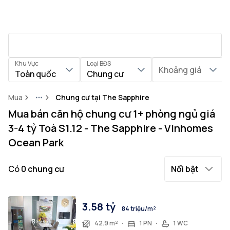
Khu Vực
Loại BĐS
Khoảng giá
Toàn quốc
Chung cư
Mua
Chung cư tại The Sapphire
More
Mua bán căn hộ chung cư 1+ phòng ngủ giá
3-4 tỷ Toà S1.12 - The Sapphire - Vinhomes
Ocean Park
Có
0
chung cư
Nổi bật
3.58 tỷ
84 triệu/m²
42.9 m²
1 PN
1 WC