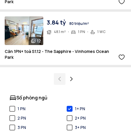
Park
3.84 tỷ
80 triệu/m²
48.1 m²
1 PN
1 WC
12
Căn 1PN+ toà S1.12 - The Sapphire - Vinhomes Ocean
Park
Số phòng ngủ
1 PN
1+ PN
2 PN
2+ PN
3 PN
3+ PN