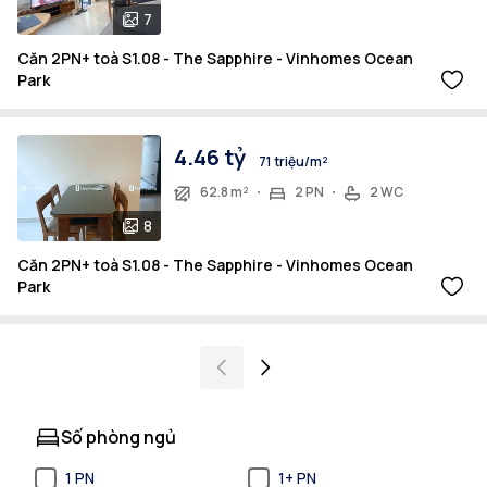
7
Căn 2PN+ toà S1.08 - The Sapphire - Vinhomes Ocean
Park
4.46 tỷ
71 triệu/m²
62.8 m²
2 PN
2 WC
8
Căn 2PN+ toà S1.08 - The Sapphire - Vinhomes Ocean
Park
Số phòng ngủ
1 PN
1+ PN