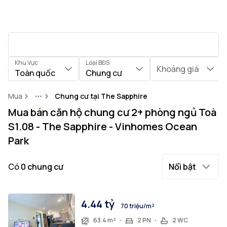
Khu Vực
Loại BĐS
Khoảng giá
Toàn quốc
Chung cư
Mua
Chung cư tại The Sapphire
More
Mua bán căn hộ chung cư 2+ phòng ngủ Toà
S1.08 - The Sapphire - Vinhomes Ocean
Park
Có
0
chung cư
Nổi bật
4.44 tỷ
70 triệu/m²
63.4 m²
2 PN
2 WC