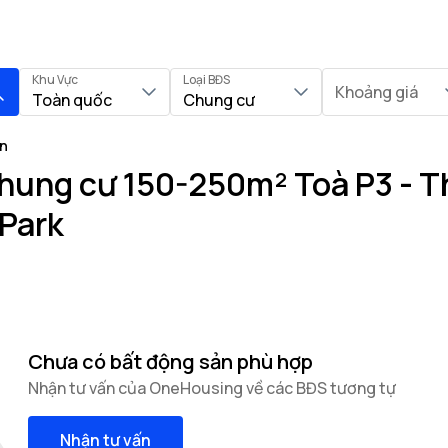
Khu Vực
Loại BĐS
Khoảng giá
Toàn quốc
Chung cư
on
hung cư 150-250m² Toà P3 - Th
Park
Chưa có bất động sản phù hợp
Nhận tư vấn của OneHousing về các BĐS tương tự
Nhận tư vấn