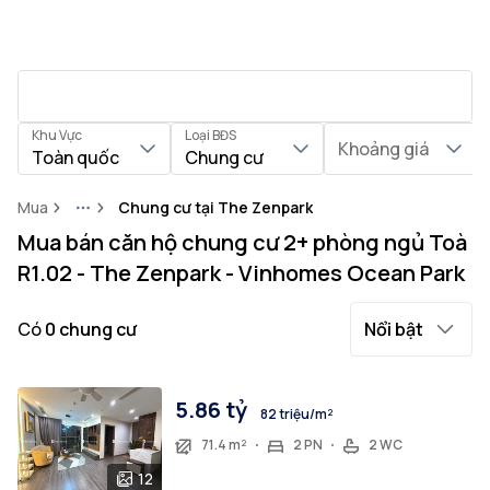
Khu Vực
Loại BĐS
Khoảng giá
Toàn quốc
Chung cư
Mua
Chung cư tại The Zenpark
More
Mua bán căn hộ chung cư 2+ phòng ngủ Toà
R1.02 - The Zenpark - Vinhomes Ocean Park
Có
0
chung cư
Nổi bật
5.86 tỷ
82 triệu/m²
71.4 m²
2 PN
2 WC
12