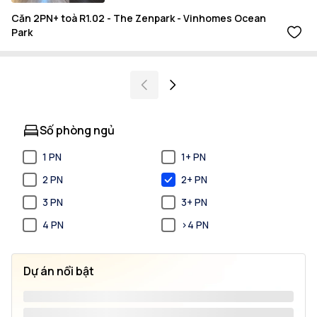
Căn 2PN+ toà R1.02 - The Zenpark - Vinhomes Ocean
Park
Số phòng ngủ
1 PN
1+ PN
2 PN
2+ PN
3 PN
3+ PN
4 PN
>4 PN
Dự án nổi bật