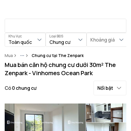
Khu Vực
Loại BĐS
Khoảng giá
Toàn quốc
Chung cư
Mua
Chung cư tại The Zenpark
More
Mua bán căn hộ chung cư dưới 30m² The
Zenpark - Vinhomes Ocean Park
Có
0
chung cư
Nổi bật