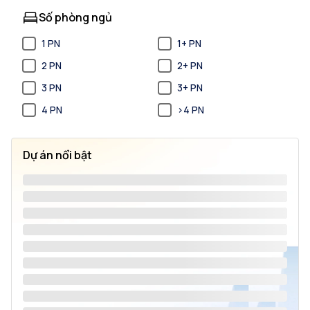
Số phòng ngủ
1 PN
1+ PN
2 PN
2+ PN
3 PN
3+ PN
4 PN
>4 PN
Dự án nổi bật