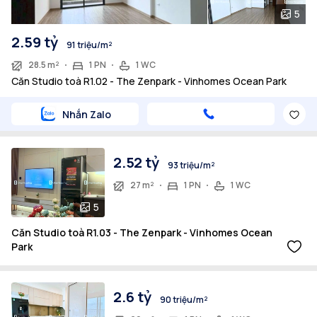
5
2.59 tỷ
91 triệu/m²
28.5 m²
1 PN
1 WC
Căn Studio toà R1.02 - The Zenpark - Vinhomes Ocean Park
Nhắn Zalo
2.52 tỷ
93 triệu/m²
27 m²
1 PN
1 WC
5
Căn Studio toà R1.03 - The Zenpark - Vinhomes Ocean
Park
2.6 tỷ
90 triệu/m²