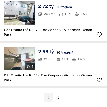
2.72 tỷ
101 triệu/m²
26.9 m²
1 PN
1 WC
6
Căn Studio toà R1.02 - The Zenpark - Vinhomes Ocean
Park
2.68 tỷ
96 triệu/m²
28 m²
1 PN
1 WC
5
Căn Studio toà R1.03 - The Zenpark - Vinhomes Ocean
Park