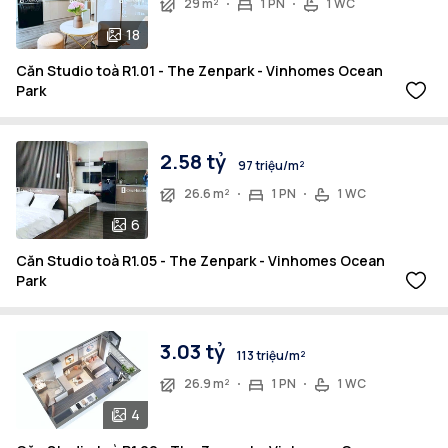
29 m²
1 PN
1 WC
18
Căn Studio toà R1.01 - The Zenpark - Vinhomes Ocean
Park
2.58 tỷ
97 triệu/m²
26.6 m²
1 PN
1 WC
6
Căn Studio toà R1.05 - The Zenpark - Vinhomes Ocean
Park
3.03 tỷ
113 triệu/m²
26.9 m²
1 PN
1 WC
4