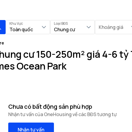
Khu Vực
Loại BĐS
Khoảng giá
Toàn quốc
Chung cư
re
hung cư 150-250m² giá 4-6 tỷ 
mes Ocean Park
Chưa có bất động sản phù hợp
Nhận tư vấn của OneHousing về các BĐS tương tự
Nhận tư vấn