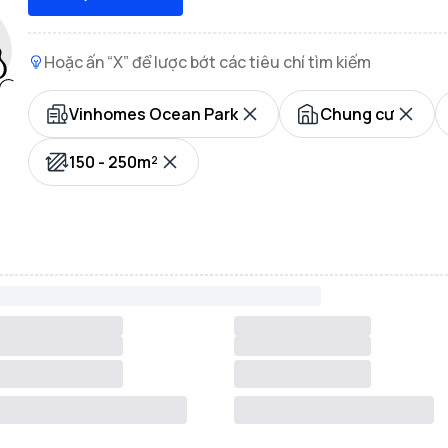
Hoặc ấn “X” để lược bớt các tiêu chí tìm kiếm
Vinhomes Ocean Park
Chung cư
150 - 250m²