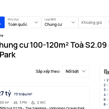
Khu Vực
Loại BĐS
Khoảng giá
Toàn quốc
Chung cư
re
hung cư 100-120m² Toà S2.09 
Park
Sắp xếp theo:
Nổi bật
< 2
2 -
3 -
27 tỷ
73 triệu/m²
4 -
6 -
100 m²
3 PN
2 WC
8 -
3PN toà S2.09 - The Sapphire - Vinhomes Ocean Park