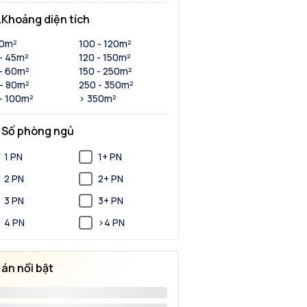
Khoảng diện tích
30m²
100 - 120m²
- 45m²
120 - 150m²
- 60m²
150 - 250m²
- 80m²
250 - 350m²
- 100m²
> 350m²
Số phòng ngủ
1 PN
1+ PN
2 PN
2+ PN
3 PN
3+ PN
4 PN
>4 PN
 án nổi bật