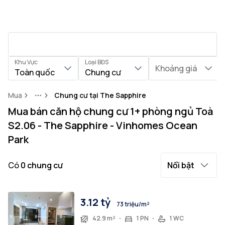
Khu Vực
Loại BĐS
Khoảng giá
Toàn quốc
Chung cư
Mua
Chung cư tại The Sapphire
More
Mua bán căn hộ chung cư 1+ phòng ngủ Toà
S2.06 - The Sapphire - Vinhomes Ocean
Park
Có
0
chung cư
Nổi bật
3.12 tỷ
73 triệu/m²
42.9 m²
1 PN
1 WC