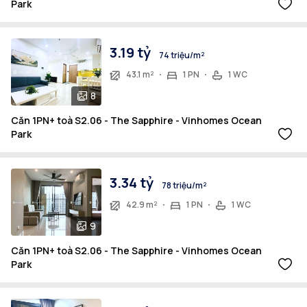
Park
3.19 tỷ
74 triệu/m²
43.1 m²
1 PN
1 WC
8
Căn 1PN+ toà S2.06 - The Sapphire - Vinhomes Ocean
Park
3.34 tỷ
78 triệu/m²
42.9 m²
1 PN
1 WC
9
Căn 1PN+ toà S2.06 - The Sapphire - Vinhomes Ocean
Park