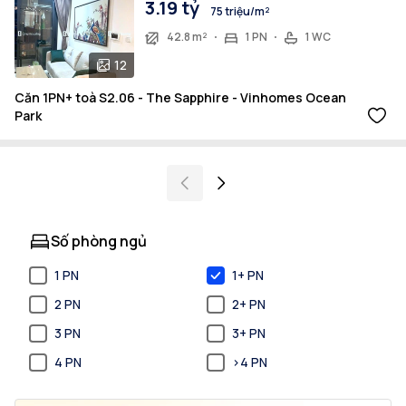
3.19 tỷ
75 triệu/m²
42.8 m²
1 PN
1 WC
12
Căn 1PN+ toà S2.06 - The Sapphire - Vinhomes Ocean
Park
Số phòng ngủ
1 PN
1+ PN
2 PN
2+ PN
3 PN
3+ PN
4 PN
>4 PN