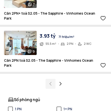
7
Căn 2PN+ toà S2.05 - The Sapphire - Vinhomes Ocean
Park
3.93 tỷ
71 triệu/m²
55.5 m²
2 PN
2 WC
9
Căn 2PN toà S2.05 - The Sapphire - Vinhomes Ocean
Park
Số phòng ngủ
1 PN
1+ PN