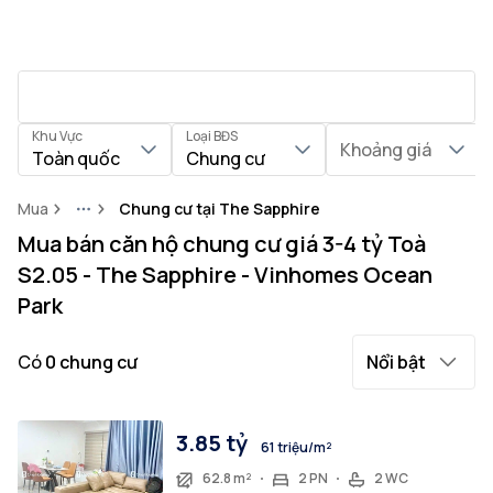
Khu Vực
Loại BĐS
Khoảng giá
Toàn quốc
Chung cư
Mua
Chung cư tại The Sapphire
More
Mua bán căn hộ chung cư giá 3-4 tỷ Toà
S2.05 - The Sapphire - Vinhomes Ocean
Park
Có
0
chung cư
Nổi bật
3.85 tỷ
61 triệu/m²
62.8 m²
2 PN
2 WC