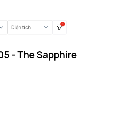
1
Diện tích
05 - The Sapphire