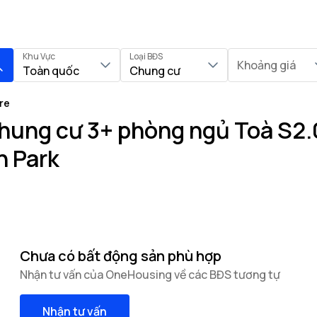
Khu Vực
Loại BĐS
Khoảng giá
Toàn quốc
Chung cư
re
hung cư 3+ phòng ngủ Toà S2.
n Park
Chưa có bất động sản phù hợp
Nhận tư vấn của OneHousing về các BĐS tương tự
Nhận tư vấn