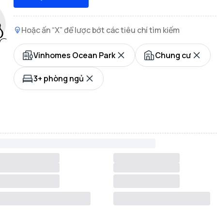
Hoặc ấn “X” để lược bớt các tiêu chí tìm kiếm
Vinhomes Ocean Park
Chung cư
3+ phòng ngủ