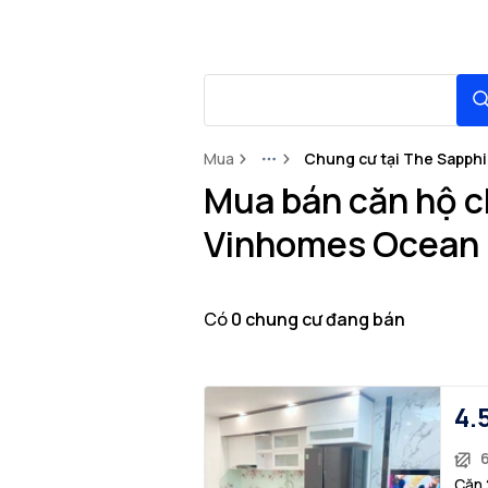
Mua
Chung cư tại The Sapphi
More
Mua bán căn hộ ch
Vinhomes Ocean 
Có
0
chung cư
đang bán
4.
Căn 