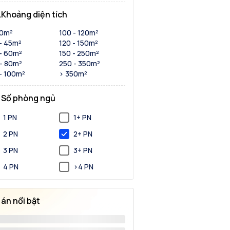
Khoảng diện tích
30m²
100 - 120m²
- 45m²
120 - 150m²
- 60m²
150 - 250m²
- 80m²
250 - 350m²
- 100m²
> 350m²
Số phòng ngủ
1 PN
1+ PN
2 PN
2+ PN
3 PN
3+ PN
4 PN
>4 PN
 án nổi bật