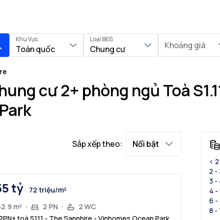
Khu Vực
Loại BĐS
Khoảng giá
Toàn quốc
Chung cư
re
ung cư 2+ phòng ngủ Toà S1.11
Park
Sắp xếp theo:
Nổi bật
< 2
2 -
3 -
55 tỷ
72 triệu/m²
4 -
6 -
62.9 m²
2 PN
2 WC
8 -
2PN+ toà S1.11 - The Sapphire - Vinhomes Ocean Park