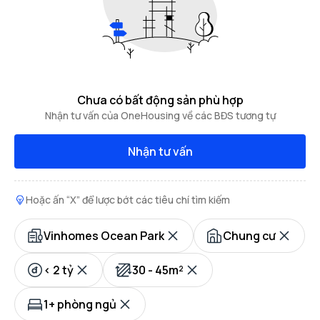
Chưa có bất động sản phù hợp
Nhận tư vấn của OneHousing về các BĐS tương tự
Nhận tư vấn
Hoặc ấn “X” để lược bớt các tiêu chí tìm kiếm
Vinhomes Ocean Park
Chung cư
< 2 tỷ
30 - 45m²
1+ phòng ngủ