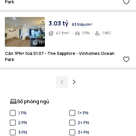
Park
3.03 tỷ
63 triệu/m²
47.9 m²
1 PN
1 WC
11
Căn 1PN+ toà S1.07 - The Sapphire - Vinhomes Ocean
Park
Số phòng ngủ
1 PN
1+ PN
2 PN
2+ PN
3 PN
3+ PN