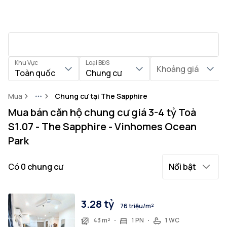
Khu Vực
Loại BĐS
Khoảng giá
Toàn quốc
Chung cư
Mua
Chung cư tại The Sapphire
More
Mua bán căn hộ chung cư giá 3-4 tỷ Toà
S1.07 - The Sapphire - Vinhomes Ocean
Park
Có
0
chung cư
Nổi bật
3.28 tỷ
76 triệu/m²
43 m²
1 PN
1 WC