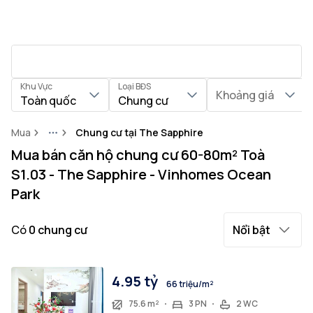
Khu Vực
Loại BĐS
Khoảng giá
Toàn quốc
Chung cư
Mua
Chung cư tại The Sapphire
More
Mua bán căn hộ chung cư 60-80m² Toà
S1.03 - The Sapphire - Vinhomes Ocean
Park
Có
0
chung cư
Nổi bật
4.95 tỷ
66 triệu/m²
75.6 m²
3 PN
2 WC