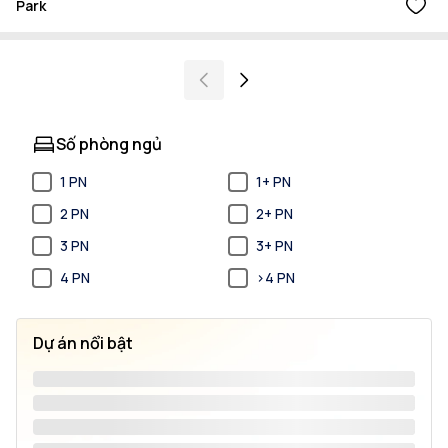
Park
Số phòng ngủ
1 PN
1+ PN
2 PN
2+ PN
3 PN
3+ PN
4 PN
>4 PN
Dự án nổi bật