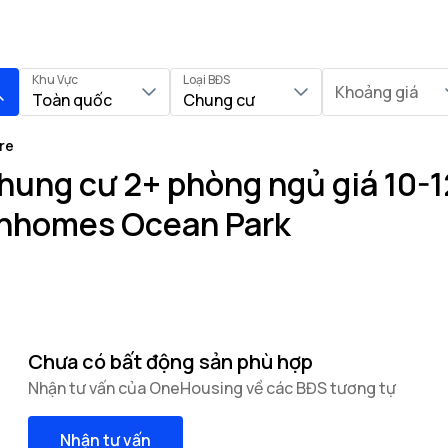
Khu Vực
Loại BĐS
Khoảng giá
Toàn quốc
Chung cư
re
ung cư 2+ phòng ngủ giá 10-12
inhomes Ocean Park
Chưa có bất động sản phù hợp
Nhận tư vấn của OneHousing về các BĐS tương tự
Nhận tư vấn