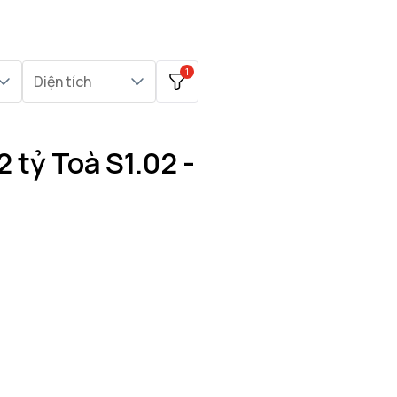
1
Diện tích
 tỷ Toà S1.02 -