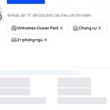
Hoặc ấn “X” để lược bớt các tiêu chí tìm kiếm
Vinhomes Ocean Park
Chung cư
2+ phòng ngủ