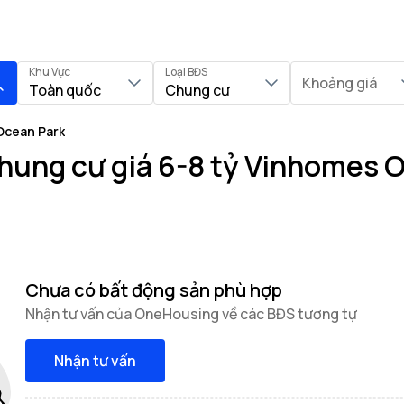
Khu Vực
Loại BĐS
Khoảng giá
Toàn quốc
Chung cư
Ocean Park
hung cư giá 6-8 tỷ Vinhomes 
Chưa có bất động sản phù hợp
Nhận tư vấn của OneHousing về các BĐS tương tự
Nhận tư vấn