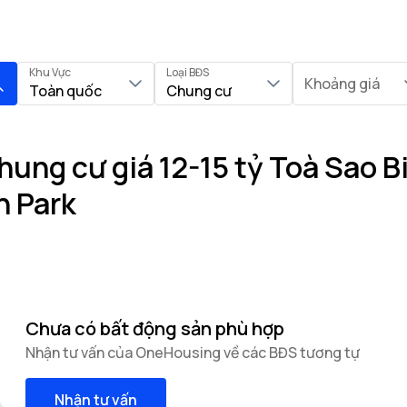
Khu Vực
Loại BĐS
Khoảng giá
Toàn quốc
Chung cư
ung cư giá 12-15 tỷ Toà Sao B
n Park
Chưa có bất động sản phù hợp
Nhận tư vấn của OneHousing về các BĐS tương tự
Nhận tư vấn