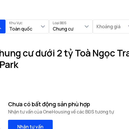
Khu Vực
Loại BĐS
Khoảng giá
Toàn quốc
Chung cư
ung cư dưới 2 tỷ Toà Ngọc Trai
Park
Chưa có bất động sản phù hợp
Nhận tư vấn của OneHousing về các BĐS tương tự
Nhận tư vấn