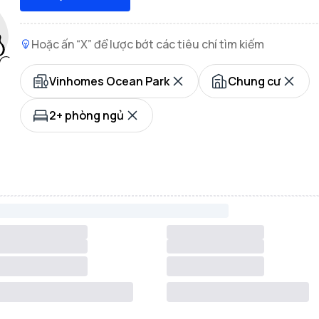
Hoặc ấn “X” để lược bớt các tiêu chí tìm kiếm
Vinhomes Ocean Park
Chung cư
2+ phòng ngủ