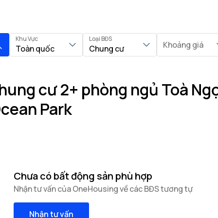
Khu Vực
Loại BĐS
Khoảng giá
Toàn quốc
Chung cư
hung cư 2+ phòng ngủ Toà Ngọc
Ocean Park
Chưa có bất động sản phù hợp
Nhận tư vấn của OneHousing về các BĐS tương tự
Nhận tư vấn