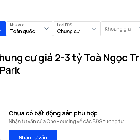
Khu Vực
Loại BĐS
Khoảng giá
Toàn quốc
Chung cư
ung cư giá 2-3 tỷ Toà Ngọc Tra
Park
Chưa có bất động sản phù hợp
Nhận tư vấn của OneHousing về các BĐS tương tự
Nhận tư vấn