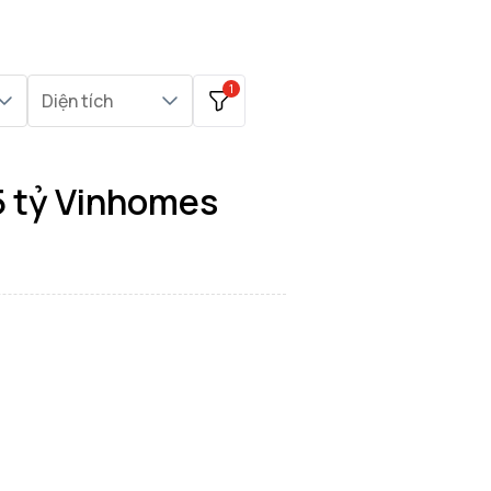
1
Diện tích
5 tỷ Vinhomes