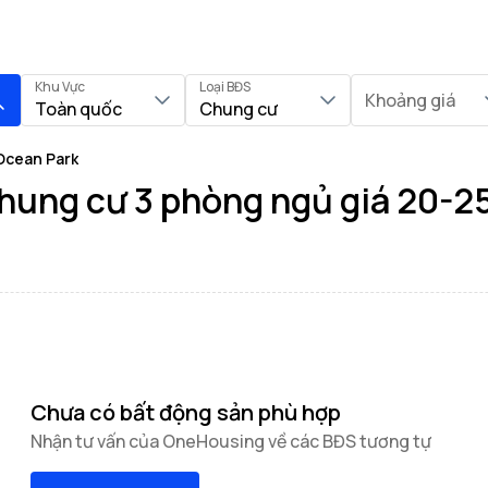
Khu Vực
Loại BĐS
Khoảng giá
Toàn quốc
Chung cư
Ocean Park
hung cư 3 phòng ngủ giá 20-2
Chưa có bất động sản phù hợp
Nhận tư vấn của OneHousing về các BĐS tương tự