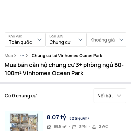
Khu Vực
Loại BĐS
Khoảng giá
Toàn quốc
Chung cư
Mua
Chung cư tại Vinhomes Ocean Park
More
Mua bán căn hộ chung cư 3+ phòng ngủ 80-
100m² Vinhomes Ocean Park
Có
0
chung cư
Nổi bật
8.07 tỷ
82 triệu/m²
98.5 m²
3 PN
2 WC