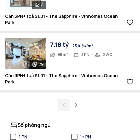
4
Căn 3PN+ toà S1.01 - The Sapphire - Vinhomes Ocean
Park
7.18 tỷ
73 triệu/m²
98 m²
3 PN
2 WC
29
Căn 3PN+ toà S1.01 - The Sapphire - Vinhomes Ocean
Park
Số phòng ngủ
1 PN
1+ PN