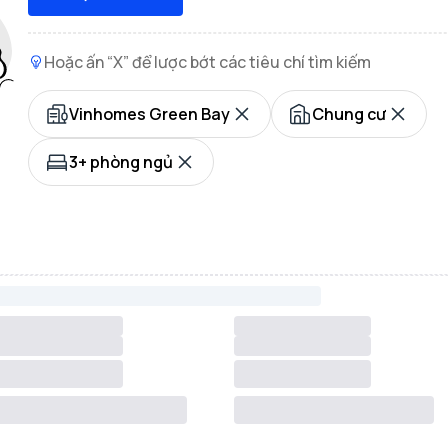
Hoặc ấn “X” để lược bớt các tiêu chí tìm kiếm
Vinhomes Green Bay
Chung cư
3+ phòng ngủ