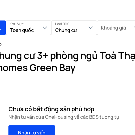
Khu Vực
Loại BĐS
Khoảng giá
Toàn quốc
Chung cư
o
hung cư 3+ phòng ngủ Toà Thạ
nhomes Green Bay
Chưa có bất động sản phù hợp
Nhận tư vấn của OneHousing về các BĐS tương tự
Nhận tư vấn