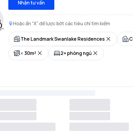
Nhận tư vấn
Hoặc ấn “X” để lược bớt các tiêu chí tìm kiếm
The Landmark Swanlake Residences
C
< 30m²
2+ phòng ngủ