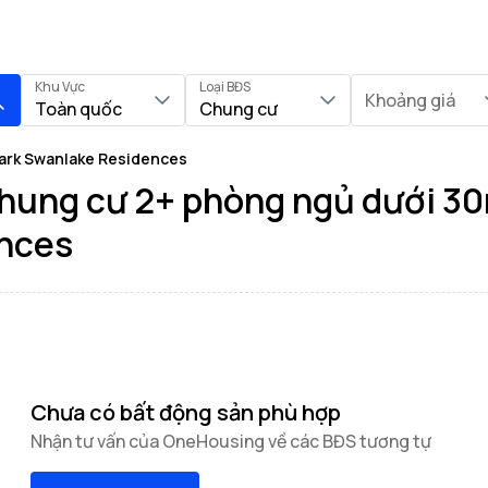
Khu Vực
Loại BĐS
Khoảng giá
Toàn quốc
Chung cư
ark Swanlake Residences
chung cư 2+ phòng ngủ dưới 3
nces
Chưa có bất động sản phù hợp
Nhận tư vấn của OneHousing về các BĐS tương tự