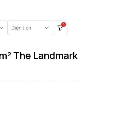
1
Diện tích
0m² The Landmark