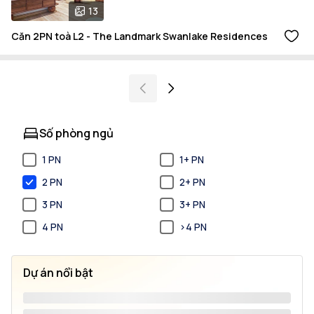
13
Căn 2PN toà L2 - The Landmark Swanlake Residences
Số phòng ngủ
1 PN
1+ PN
2 PN
2+ PN
3 PN
3+ PN
4 PN
>4 PN
Dự án nổi bật