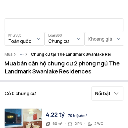
Khu Vực
Loại BĐS
Khoảng giá
Toàn quốc
Chung cư
Mua
Chung cư tại The Landmark Swanlake Residence
More
Mua bán căn hộ chung cư 2 phòng ngủ The
Landmark Swanlake Residences
Có
0
chung cư
Nổi bật
4.22 tỷ
70 triệu/m²
60 m²
2 PN
2 WC