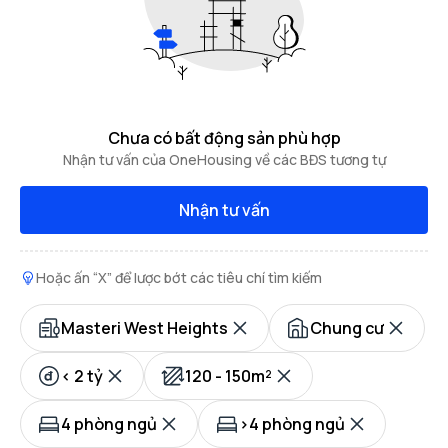
Chưa có bất động sản phù hợp
Nhận tư vấn của OneHousing về các BĐS tương tự
Nhận tư vấn
Hoặc ấn “X” để lược bớt các tiêu chí tìm kiếm
Masteri West Heights
Chung cư
< 2 tỷ
120 - 150m²
4 phòng ngủ
>4 phòng ngủ