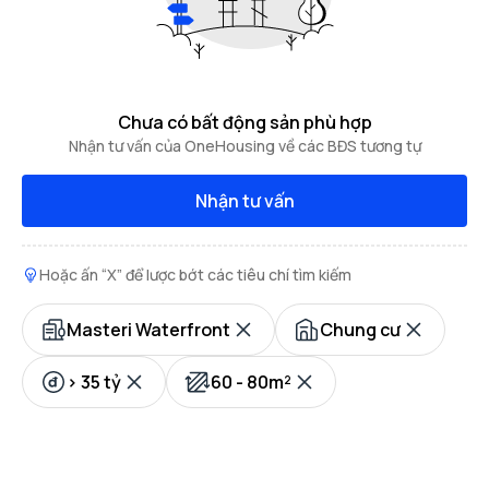
Chưa có bất động sản phù hợp
Nhận tư vấn của OneHousing về các BĐS tương tự
Nhận tư vấn
Hoặc ấn “X” để lược bớt các tiêu chí tìm kiếm
Masteri Waterfront
Chung cư
> 35 tỷ
60 - 80m²