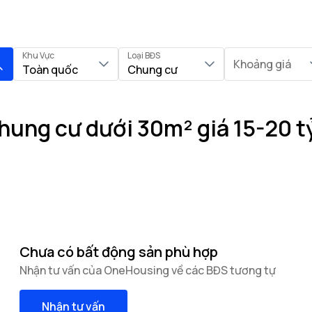
Khu Vực
Loại BĐS
Khoảng giá
Toàn quốc
Chung cư
hung cư dưới 30m² giá 15-20 t
Chưa có bất động sản phù hợp
Nhận tư vấn của OneHousing về các BĐS tương tự
Nhận tư vấn