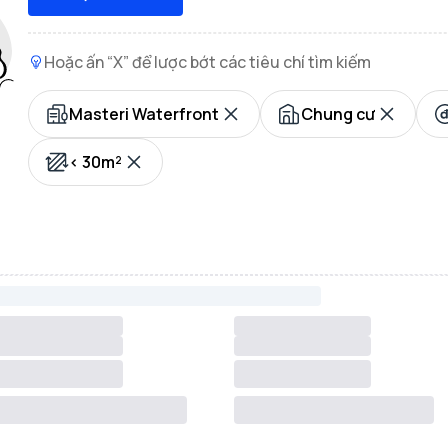
Hoặc ấn “X” để lược bớt các tiêu chí tìm kiếm
Masteri Waterfront
Chung cư
< 30m²