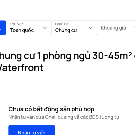
Khu Vực
Loại BĐS
Khoảng giá
Toàn quốc
Chung cư
hung cư 1 phòng ngủ 30-45m² 
Waterfront
Chưa có bất động sản phù hợp
Nhận tư vấn của OneHousing về các BĐS tương tự
Nhận tư vấn