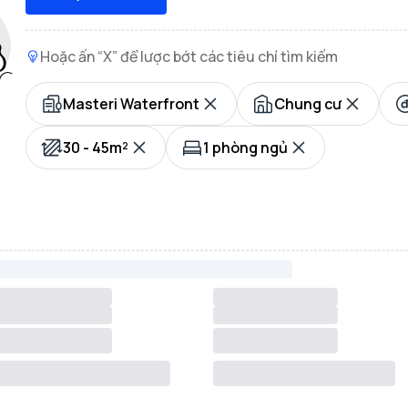
Hoặc ấn “X” để lược bớt các tiêu chí tìm kiếm
Masteri Waterfront
Chung cư
30 - 45m²
1 phòng ngủ