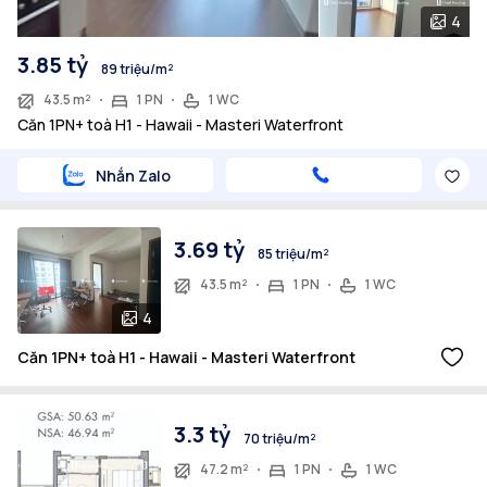
4
3.85 tỷ
89 triệu/m²
43.5 m²
1 PN
1 WC
Căn 1PN+ toà H1 - Hawaii - Masteri Waterfront
Nhắn Zalo
3.69 tỷ
85 triệu/m²
43.5 m²
1 PN
1 WC
4
Căn 1PN+ toà H1 - Hawaii - Masteri Waterfront
3.3 tỷ
70 triệu/m²
47.2 m²
1 PN
1 WC