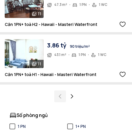
47.3 m²
1 PN
1 WC
11
Căn 1PN+ toà H2 - Hawaii - Masteri Waterfront
3.86 tỷ
90 triệu/m²
43.1 m²
1 PN
1 WC
11
Căn 1PN+ toà H1 - Hawaii - Masteri Waterfront
Số phòng ngủ
1 PN
1+ PN