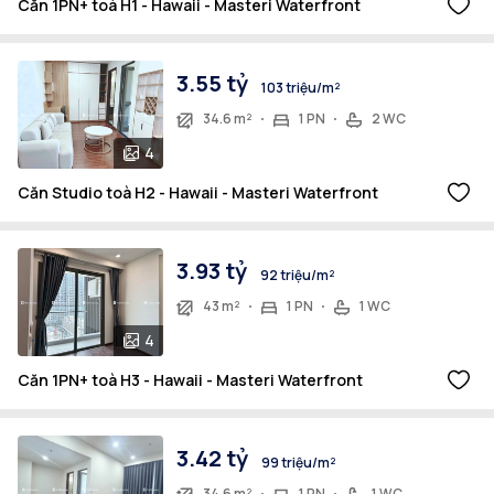
Căn 1PN+ toà H1 - Hawaii - Masteri Waterfront
3.55 tỷ
103 triệu/m²
34.6 m²
1 PN
2 WC
4
Căn Studio toà H2 - Hawaii - Masteri Waterfront
3.93 tỷ
92 triệu/m²
43 m²
1 PN
1 WC
4
Căn 1PN+ toà H3 - Hawaii - Masteri Waterfront
3.42 tỷ
99 triệu/m²
34.6 m²
1 PN
1 WC