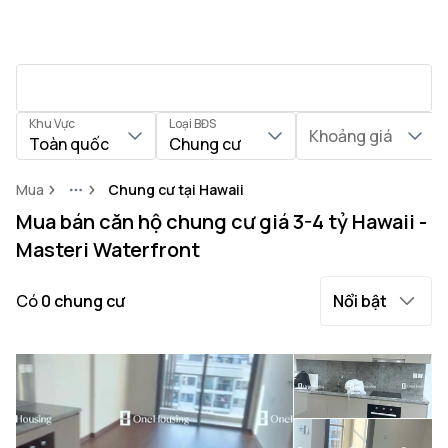
Khu Vực
Loại BĐS
Khoảng giá
Toàn quốc
Chung cư
Mua
Chung cư tại Hawaii
More
Mua bán căn hộ chung cư giá 3-4 tỷ Hawaii -
Masteri Waterfront
Có
0
chung cư
Nổi bật