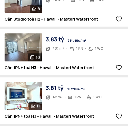
8
Căn Studio toà H2 - Hawaii - Masteri Waterfront
3.83 tỷ
89 triệu/m²
43.1 m²
1 PN
1 WC
10
Căn 1PN+ toà H3 - Hawaii - Masteri Waterfront
3.81 tỷ
91 triệu/m²
42 m²
1 PN
1 WC
11
Căn 1PN+ toà H3 - Hawaii - Masteri Waterfront