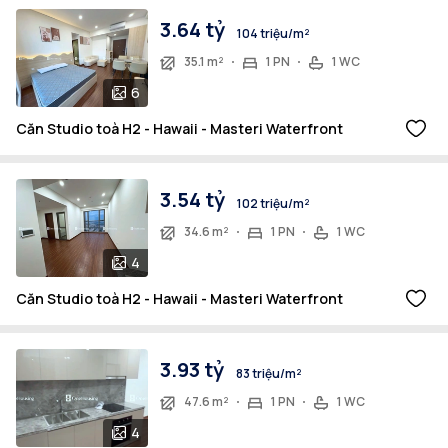
3.64 tỷ
104 triệu/m²
35.1 m²
1 PN
1 WC
6
Căn Studio toà H2 - Hawaii - Masteri Waterfront
3.54 tỷ
102 triệu/m²
34.6 m²
1 PN
1 WC
4
Căn Studio toà H2 - Hawaii - Masteri Waterfront
3.93 tỷ
83 triệu/m²
47.6 m²
1 PN
1 WC
4