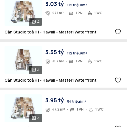
3.03 tỷ
112 triệu/m²
27.1 m²
1 PN
1 WC
4
Căn Studio toà H1 - Hawaii - Masteri Waterfront
3.55 tỷ
112 triệu/m²
31.7 m²
1 PN
1 WC
4
Căn Studio toà H1 - Hawaii - Masteri Waterfront
3.95 tỷ
84 triệu/m²
47.2 m²
1 PN
1 WC
4