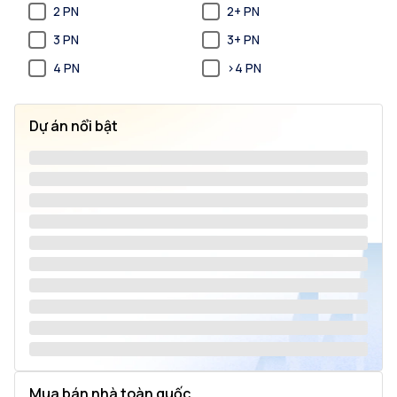
2 PN
2+ PN
3 PN
3+ PN
4 PN
>4 PN
Dự án nổi bật
Mua bán nhà toàn quốc