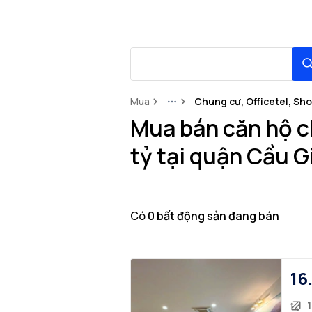
Mua
Chung cư, Officetel, Sh
More
Mua bán căn hộ ch
tỷ tại quận Cầu G
Có
0
bất động sản
đang bán
16