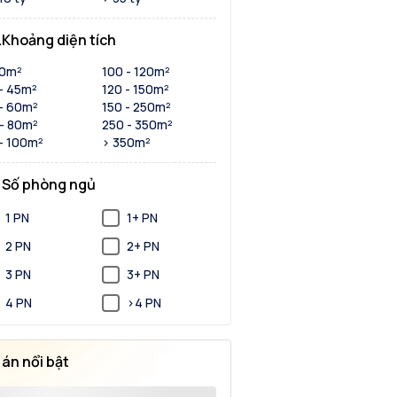
Khoảng diện tích
30m²
100 - 120m²
- 45m²
120 - 150m²
- 60m²
150 - 250m²
- 80m²
250 - 350m²
- 100m²
> 350m²
Số phòng ngủ
1 PN
1+ PN
2 PN
2+ PN
3 PN
3+ PN
4 PN
>4 PN
 án nổi bật