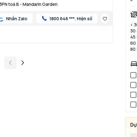
3PN toà B - Mandarin Garden
Nhắn Zalo
1800 646 ***. Hiện số
< 
30 
45 
60 
80 
Dự