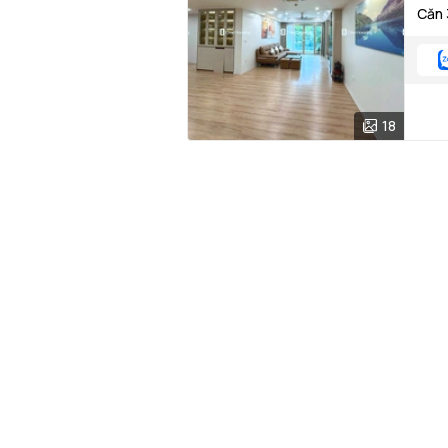
Căn 
18