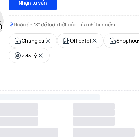
Nhận tư vấn
Hoặc ấn “X” để lược bớt các tiêu chí tìm kiếm
Chung cư
Officetel
Shophous
> 35 tỷ