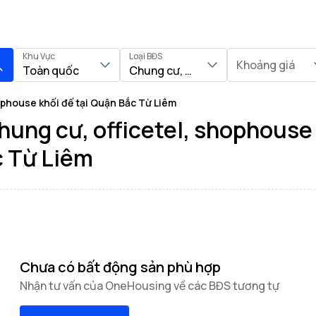
Khu Vực
Loại BĐS
Khoảng giá
Toàn quốc
Chung cư, Officetel, Shophouse khố
ophouse khối đế tại Quận Bắc Từ Liêm
ung cư, officetel, shophouse 
c Từ Liêm
Chưa có bất động sản phù hợp
Nhận tư vấn của OneHousing về các BĐS tương tự