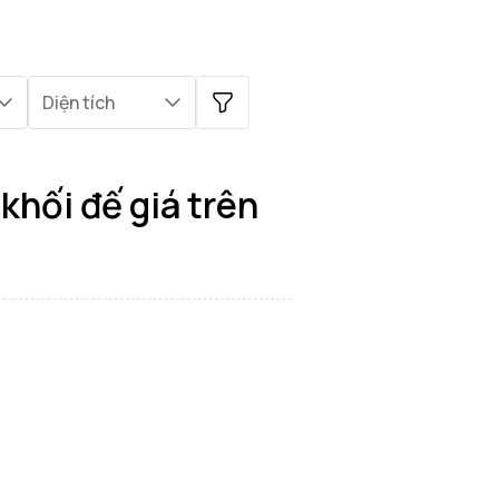
Diện tích
i đế
khối đế giá trên