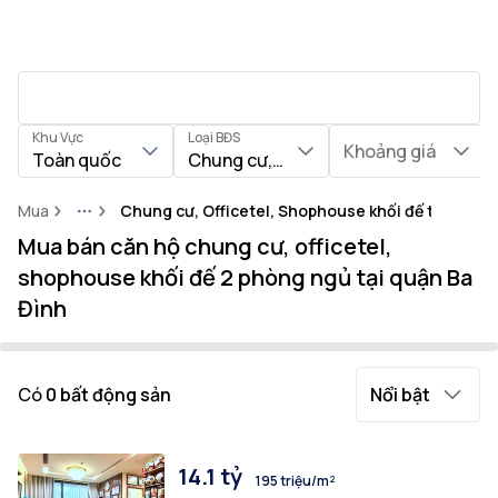
Khu Vực
Loại BĐS
Khoảng giá
Toàn quốc
Chung cư, Officetel, Shophouse khối
Mua
Chung cư, Officetel, Shophouse khối đế tại Quận 
More
Mua bán căn hộ chung cư, officetel,
shophouse khối đế 2 phòng ngủ tại quận Ba
Đình
Có
0
bất động sản
Nổi bật
14.1 tỷ
195 triệu/m²