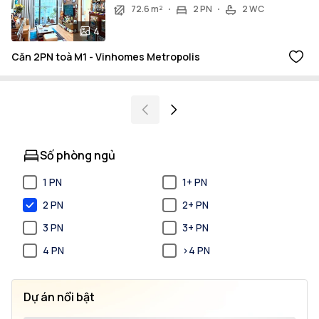
72.6 m²
2 PN
2 WC
4
Căn 2PN toà M1 - Vinhomes Metropolis
Số phòng ngủ
1 PN
1+ PN
2 PN
2+ PN
3 PN
3+ PN
4 PN
>4 PN
Dự án nổi bật