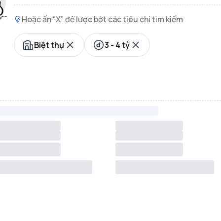
Hoặc ấn “X” để lược bớt các tiêu chí tìm kiếm
Biệt thự
3 - 4 tỷ